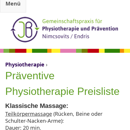
Menü
Jump to navigation
Physiotherapie
›
Sie sind hier
Präventive
Physiotherapie Preisliste
Klassische M​assage:
Teilkörpermassage
(Rücken, Beine oder
Schulter-Nacken-Arme):
Dauer: 20 min.